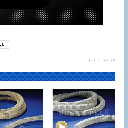
اناب
المنتجات
منزل