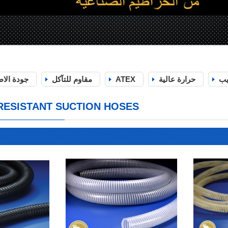
يب
حرارة عالية
ATEX
مقاﻭم للتآكل
جودة الا
RESISTANT SUCTION HOSES